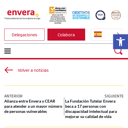
ASOCIACIÓN 
ENVERA ES UNA 
ONG ACREDITADA 
POR LA FUNDACIÓN 
LEALTAD
Ab
Delegaciones
Colabora
Volver a noticias
ANTERIOR
SIGUIENTE
Alianza entre Envera y CEAR
La Fundación Tutelar Envera
para atender a un mayor número
beca a 17 personas con
de personas vulnerables
discapacidad intelectual para
mejorar su calidad de vida