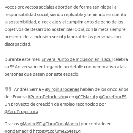
Pocos proyectos sociales abordan de forma tan global la
responsabilidad social, siendo replicable y teniendo en cuenta
la sostenibilidad, el reciclaje y el cumplimiento de ocho de los
Objetivos de Desarrollo Sostenible (ODS), con la meta siempre
presente de la inclusión social y laboral de las personas con
discapacidad.
Durante este mes,
Envera Punto de Inclusión en Islazul
celebra
su 5º Aniversario entregando un detalle conmemorativo a las
personas que pasen por este espacio.
Andrés Serna y
@virginiarodenas
hablan de los cinco años
de «Envera
#PuntoDeInclusión
» en
@CCIslazul
y
@CarrefourES
.
Un proyecto de creación de empleo reconocido por
@ZeroProjectorg
.
Gracias
@MadridSF
@ClaraOndaMadrid
por contarlo en
@ondamadrid
https://t.co/3meZ54esLg