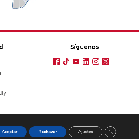
ad
Síguenos
a
dly
CERRAR EL
Aceptar
Rechazar
Ajustes