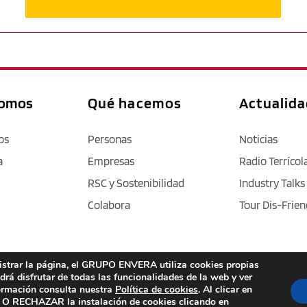
somos
Qué hacemos
Actualid
os
Personas
Noticias
a
Empresas
Radio Terrícol
RSC y Sostenibilidad
Industry Talks
Colabora
Tour Dis-Frien
nistrar la página, el GRUPO ENVERA utiliza cookies propias
Aviso legal
 / 
Política de privacidad 
/ 
Cookies
 / 
Accesibilidad
odrá disfrutar de todas las funcionalidades de la web y ver
formación consulta nuestra
Política de cookies
. Al clicar en
RECHAZAR la instalación de cookies clicando en