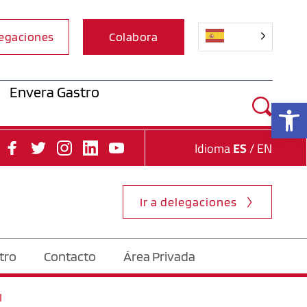
egaciones
Colabora
Envera Gastro
Ab
Idioma 
ES
 / EN
Ir a delegaciones
tro
Contacto
Área Privada
l