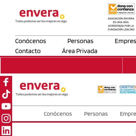
ASOCIACIÓN ENVERA 
ES UNA ONG 
ACREDITADA POR LA 
FUNDACIÓN LEALTAD
Conócenos
Personas
Empres
Contacto
Área Privada
Conócenos
Personas
Empre