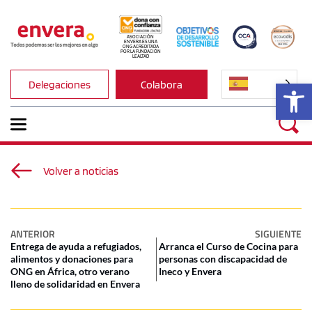
ASOCIACIÓN 
ENVERA ES UNA 
ONG ACREDITADA 
POR LA FUNDACIÓN 
LEALTAD
Ab
Delegaciones
Colabora
Volver a noticias
ANTERIOR
SIGUIENTE
Entrega de ayuda a refugiados,
Arranca el Curso de Cocina para
alimentos y donaciones para
personas con discapacidad de
ONG en África, otro verano
Ineco y Envera
lleno de solidaridad en Envera