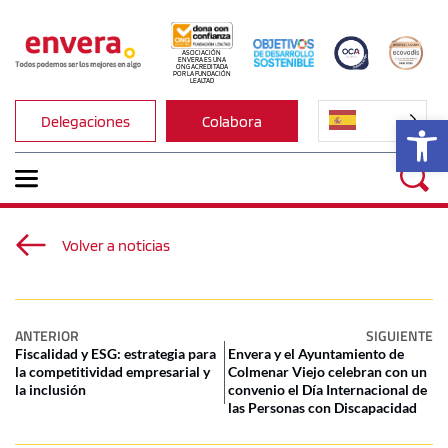
ASOCIACIÓN 
ENVERA ES UNA 
ONG ACREDITADA 
POR LA FUNDACIÓN 
LEALTAD
Ab
Delegaciones
Colabora
Volver a noticias
ANTERIOR
SIGUIENTE
Fiscalidad y ESG: estrategia para
Envera y el Ayuntamiento de
la competitividad empresarial y
Colmenar Viejo celebran con un
la inclusión
convenio el Día Internacional de
las Personas con Discapacidad