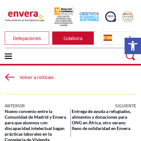
ASOCIACIÓN 
ENVERA ES UNA 
ONG ACREDITADA 
POR LA FUNDACIÓN 
LEALTAD
Ab
Delegaciones
Colabora
Volver a noticias
ANTERIOR
SIGUIENTE
Nuevo convenio entre la
Entrega de ayuda a refugiados,
Comunidad de Madrid y Envera
alimentos y donaciones para
para que alumnos con
ONG en África, otro verano
discapacidad intelectual hagan
lleno de solidaridad en Envera
prácticas laborales en la
Consejería de Vivienda