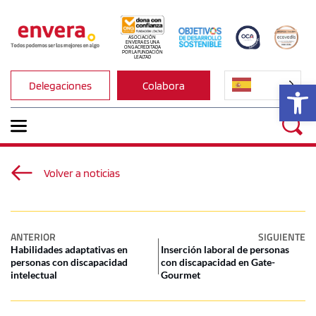
ASOCIACIÓN 
ENVERA ES UNA 
ONG ACREDITADA 
POR LA FUNDACIÓN 
LEALTAD
Ab
Delegaciones
Colabora
Volver a noticias
ANTERIOR
SIGUIENTE
Habilidades adaptativas en
Inserción laboral de personas
personas con discapacidad
con discapacidad en Gate-
intelectual
Gourmet