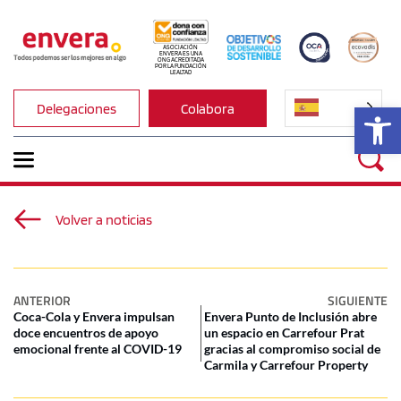
ASOCIACIÓN 
ENVERA ES UNA 
ONG ACREDITADA 
POR LA FUNDACIÓN 
LEALTAD
Ab
Delegaciones
Colabora
Volver a noticias
ANTERIOR
SIGUIENTE
Coca-Cola y Envera impulsan
Envera Punto de Inclusión abre
doce encuentros de apoyo
un espacio en Carrefour Prat
emocional frente al COVID-19
gracias al compromiso social de
Carmila y Carrefour Property