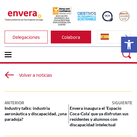
ASOCIACIÓN 
ENVERA ES UNA 
ONG ACREDITADA 
POR LA FUNDACIÓN 
LEALTAD
Ab
Delegaciones
Colabora
Volver a noticias
ANTERIOR
SIGUIENTE
Industry talks: industria
Envera inaugura el ‘Espacio
aeronáutica y discapacidad, ¿una
Coca-Cola’ que ya disfrutan sus
paradoja?
residentes y alumnos con
discapacidad intelectual