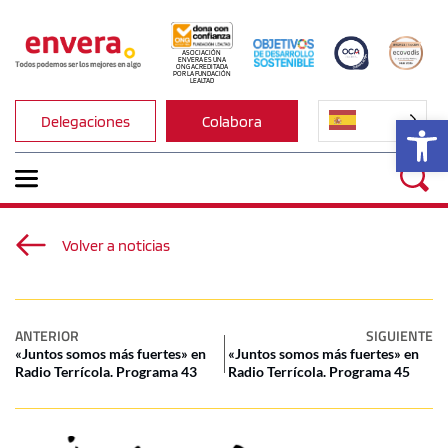
ASOCIACIÓN 
ENVERA ES UNA 
ONG ACREDITADA 
POR LA FUNDACIÓN 
LEALTAD
Ab
Delegaciones
Colabora
Volver a noticias
ANTERIOR
SIGUIENTE
«Juntos somos más fuertes» en
«Juntos somos más fuertes» en
Radio Terrícola. Programa 43
Radio Terrícola. Programa 45