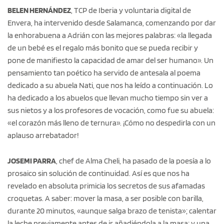
BELEN HERNÁNDEZ
, TCP de Iberia y voluntaria digital de
Envera, ha intervenido desde Salamanca, comenzando por dar
la enhorabuena a Adrián con las mejores palabras: «la llegada
de un bebé es el regalo más bonito que se pueda recibir y
pone de manifiesto la capacidad de amar del ser humano». Un
pensamiento tan poético ha servido de antesala al poema
dedicado a su abuela Nati, que nos ha leído a continuación. Lo
ha dedicado a los abuelos que llevan mucho tiempo sin ver a
sus nietos y a los profesores de vocación, como fue su abuela:
«el corazón más lleno de ternura». ¡Cómo no despedirla con un
aplauso arrebatador!
JOSEMI PARRA
, chef de Alma Cheli, ha pasado de la poesía a lo
prosaico sin solución de continuidad. Así es que nos ha
revelado en absoluta primicia los secretos de sus afamadas
croquetas. A saber: mover la masa, a ser posible con barilla,
durante 20 minutos, «aunque salga brazo de tenista»; calentar
la leche previamente antes de ir añadiéndola a la masa; y una