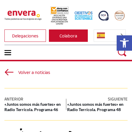
ASOCIACIÓN 
ENVERA ES UNA 
ONG ACREDITADA 
POR LA FUNDACIÓN 
LEALTAD
Ab
Delegaciones
Colabora
Volver a noticias
ANTERIOR
SIGUIENTE
«Juntos somos más fuertes» en
«Juntos somos más fuertes» en
Radio Terrícola. Programa 46
Radio Terrícola. Programa 48