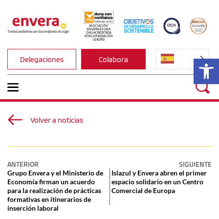
ASOCIACIÓN 
ENVERA ES UNA 
ONG ACREDITADA 
POR LA FUNDACIÓN 
LEALTAD
Ab
Delegaciones
Colabora
Volver a noticias
ANTERIOR
SIGUIENTE
Grupo Envera y el Ministerio de
Islazul y Envera abren el primer
Economía firman un acuerdo
espacio solidario en un Centro
para la realización de prácticas
Comercial de Europa
formativas en itinerarios de
inserción laboral