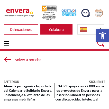
ASOCIACIÓN 
ENVERA ES UNA 
ONG ACREDITADA 
POR LA FUNDACIÓN 
LEALTAD
Ab
Delegaciones
Colabora
Volver a noticias
ANTERIOR
SIGUIENTE
Almeida protagoniza la portada
ENAIRE apoya con 77.000 euros
del Calendario Solidario Envera,
los proyectos de Envera para la
un homenaje al esfuerzo de las
inserción laboral de personas
empresas madrileñas
con discapacidad intelectual