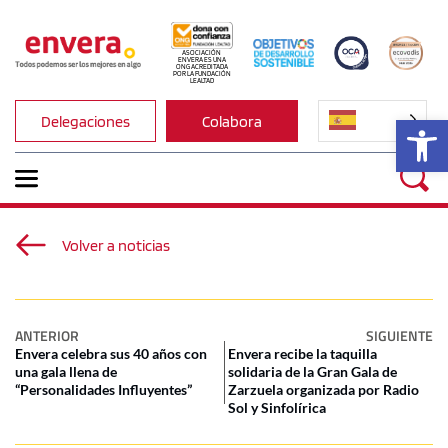
ASOCIACIÓN 
ENVERA ES UNA 
ONG ACREDITADA 
POR LA FUNDACIÓN 
LEALTAD
Ab
Delegaciones
Colabora
Volver a noticias
ANTERIOR
SIGUIENTE
Envera celebra sus 40 años con
Envera recibe la taquilla
una gala llena de
solidaria de la Gran Gala de
“Personalidades Influyentes”
Zarzuela organizada por Radio
Sol y Sinfolírica