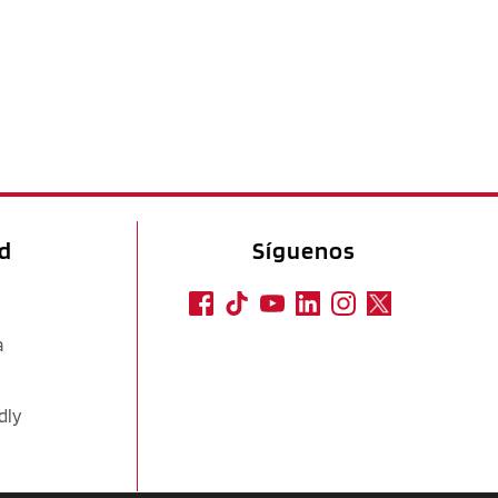
ad
Síguenos
a
dly