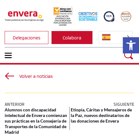
ASOCIACIÓN 
ENVERA ES UNA 
ONG ACREDITADA 
POR LA FUNDACIÓN 
LEALTAD
Ab
Delegaciones
Colabora
Volver a noticias
ANTERIOR
SIGUIENTE
Alumnos con discapacidad
Etiopía, Cáritas y Mensajeros de
intelectual de Envera comienzan
la Paz, nuevos destinatarios de
sus prácticas en la Consejería de
las donaciones de Envera
Transportes de la Comunidad de
Madrid