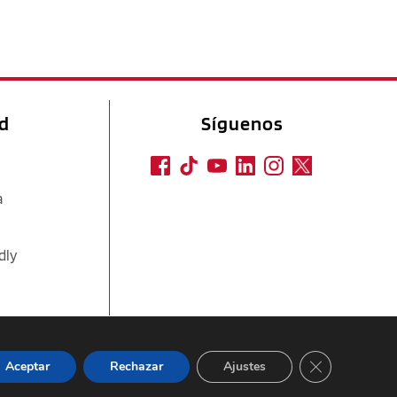
ad
Síguenos
a
dly
CERRAR EL
Aceptar
Rechazar
Ajustes