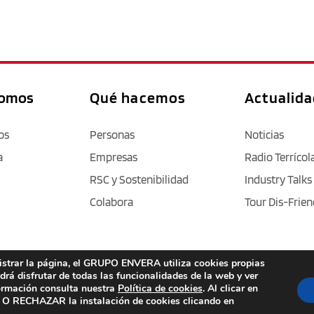
somos
Qué hacemos
Actualid
os
Personas
Noticias
a
Empresas
Radio Terrícol
RSC y Sostenibilidad
Industry Talks
Colabora
Tour Dis-Frien
nistrar la página, el GRUPO ENVERA utiliza cookies propias
Aviso legal
 / 
Política de privacidad 
/ 
Cookies
 / 
Accesibilidad
odrá disfrutar de todas las funcionalidades de la web y ver
formación consulta nuestra
Política de cookies
. Al clicar en
RECHAZAR la instalación de cookies clicando en