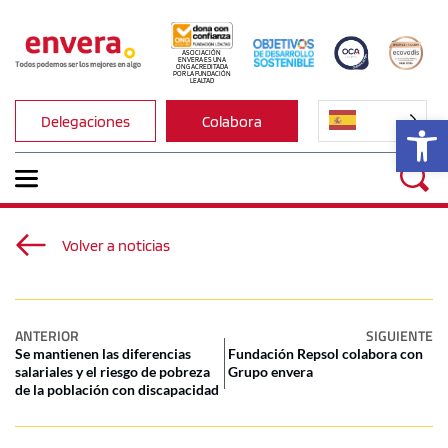
ASOCIACIÓN 
ENVERA ES UNA 
ONG ACREDITADA 
POR LA FUNDACIÓN 
LEALTAD
Ab
Delegaciones
Colabora
Volver a noticias
ANTERIOR
SIGUIENTE
Se mantienen las diferencias
Fundación Repsol colabora con
salariales y el riesgo de pobreza
Grupo envera
de la población con discapacidad