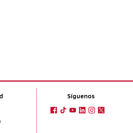
ad
Síguenos
a