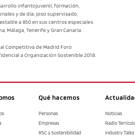
rrollo infantojuvenil, formación,
onales y de día, piso supervisado,
estable a 850 en sus centros especiales
a, Málaga, Tenerife y Gran Canaria.
ial Competitiva de Madrid Foro
fidencial a Organización Sostenible 2018.
somos
Qué hacemos
Actualid
os
Personas
Noticias
a
Empresas
Radio Terrícol
RSC y Sostenibilidad
Industry Talks