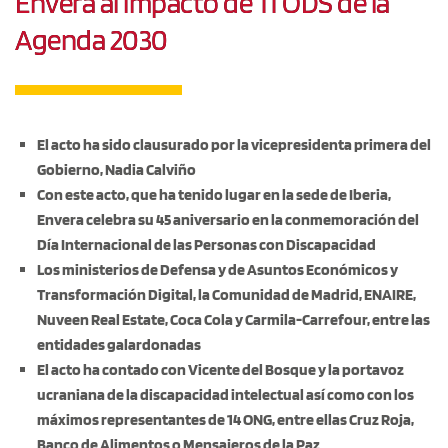
Envera al impacto de 11 ODS de la
Agenda 2030
El acto ha sido clausurado por la vicepresidenta primera del
Gobierno, Nadia Calviño
Con este acto, que ha tenido lugar en la sede de Iberia,
Envera celebra su 45 aniversario en la conmemoración del
Día Internacional de las Personas con Discapacidad
Los ministerios de Defensa y de Asuntos Económicos y
Transformación Digital, la Comunidad de Madrid, ENAIRE,
Nuveen Real Estate, Coca Cola y Carmila-Carrefour, entre las
entidades galardonadas
El acto ha contado con Vicente del Bosque y la portavoz
ucraniana de la discapacidad intelectual así como con los
máximos representantes de 14 ONG, entre ellas Cruz Roja,
Banco de Alimentos o Mensajeros de la Paz