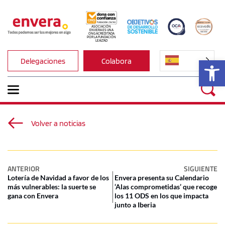
ASOCIACIÓN 
ENVERA ES UNA 
ONG ACREDITADA 
POR LA FUNDACIÓN 
LEALTAD
Ab
Delegaciones
Colabora
Volver a noticias
ANTERIOR
SIGUIENTE
Lotería de Navidad a favor de los
Envera presenta su Calendario
más vulnerables: la suerte se
‘Alas comprometidas’ que recoge
gana con Envera
los 11 ODS en los que impacta
junto a Iberia