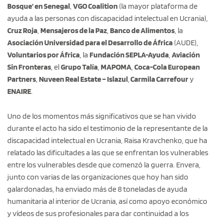
Bosque’ en Senegal
,
VGO Coalition
(la mayor plataforma de
ayuda a las personas con discapacidad intelectual en Ucrania),
Cruz Roja
,
Mensajeros de la Paz
,
Banco de Alimentos
, la
Asociación Universidad para el Desarrollo de África
(AUDE),
Voluntarios por África
, la
Fundación SEPLA-Ayuda
,
Aviación
Sin Fronteras
, el
Grupo Talía
,
MAPOMA
,
Coca-Cola European
Partners
,
Nuveen Real Estate – Islazul
,
Carmila Carrefour
y
ENAIRE
.
Uno de los momentos más significativos que se han vivido
durante el acto ha sido el testimonio de la representante de la
discapacidad intelectual en Ucrania, Raisa Kravchenko, que ha
relatado las dificultades a las que se enfrentan los vulnerables
entre los vulnerables desde que comenzó la guerra. Envera,
junto con varias de las organizaciones que hoy han sido
galardonadas, ha enviado más de 8 toneladas de ayuda
humanitaria al interior de Ucrania, así como apoyo económico
y vídeos de sus profesionales para dar continuidad a los