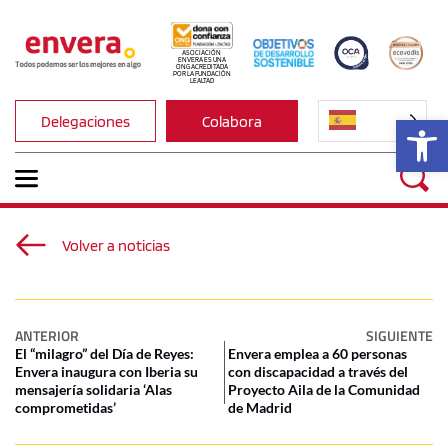
ASOCIACIÓN 
ENVERA ES UNA 
ONG ACREDITADA 
POR LA FUNDACIÓN 
LEALTAD
Ab
Delegaciones
Colabora
Volver a noticias
ANTERIOR
SIGUIENTE
El “milagro” del Día de Reyes:
Envera emplea a 60 personas
Envera inaugura con Iberia su
con discapacidad a través del
mensajería solidaria ‘Alas
Proyecto Aila de la Comunidad
comprometidas’
de Madrid