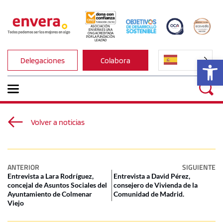
ASOCIACIÓN 
ENVERA ES UNA 
ONG ACREDITADA 
POR LA FUNDACIÓN 
LEALTAD
Ab
Delegaciones
Colabora
Volver a noticias
ANTERIOR
SIGUIENTE
Entrevista a Lara Rodríguez,
Entrevista a David Pérez,
concejal de Asuntos Sociales del
consejero de Vivienda de la
Ayuntamiento de Colmenar
Comunidad de Madrid.
Viejo