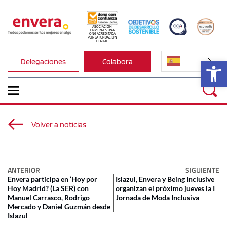
ASOCIACIÓN 
ENVERA ES UNA 
ONG ACREDITADA 
POR LA FUNDACIÓN 
LEALTAD
Ab
Delegaciones
Colabora
Volver a noticias
ANTERIOR
SIGUIENTE
Envera participa en ‘Hoy por
Islazul, Envera y Being Inclusive
Hoy Madrid? (La SER) con
organizan el próximo jueves la I
Manuel Carrasco, Rodrigo
Jornada de Moda Inclusiva
Mercado y Daniel Guzmán desde
Islazul