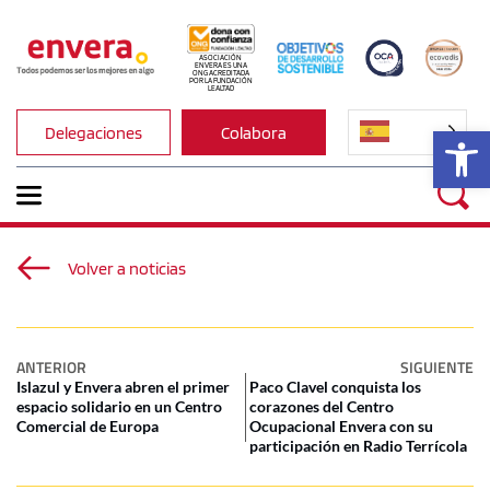
ASOCIACIÓN 
ENVERA ES UNA 
ONG ACREDITADA 
POR LA FUNDACIÓN 
LEALTAD
Ab
Delegaciones
Colabora
Volver a noticias
ANTERIOR
SIGUIENTE
Islazul y Envera abren el primer
Paco Clavel conquista los
espacio solidario en un Centro
corazones del Centro
Comercial de Europa
Ocupacional Envera con su
participación en Radio Terrícola