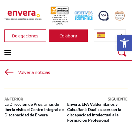
ASOCIACIÓN 
ENVERA ES UNA 
ONG ACREDITADA 
POR LA FUNDACIÓN 
LEALTAD
Ab
Delegaciones
Colabora
Volver a noticias
ANTERIOR
SIGUIENTE
La Dirección de Programas de
Envera, EFA Valdemilanos y
Iberia visita el Centro Integral de
CaixaBank Dualiza acercan la
Discapacidad de Envera
discapacidad intelectual a la
Formación Profesional