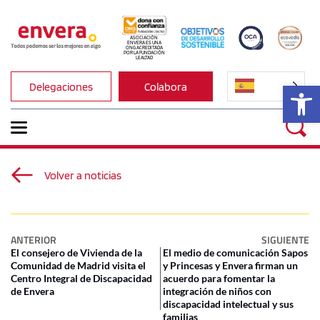
ASOCIACIÓN 
ENVERA ES UNA 
ONG ACREDITADA 
POR LA FUNDACIÓN 
LEALTAD
Ab
Delegaciones
Colabora
Volver a noticias
ANTERIOR
SIGUIENTE
El consejero de Vivienda de la
El medio de comunicación Sapos
Comunidad de Madrid visita el
y Princesas y Envera firman un
Centro Integral de Discapacidad
acuerdo para fomentar la
de Envera
integración de niños con
discapacidad intelectual y sus
familias