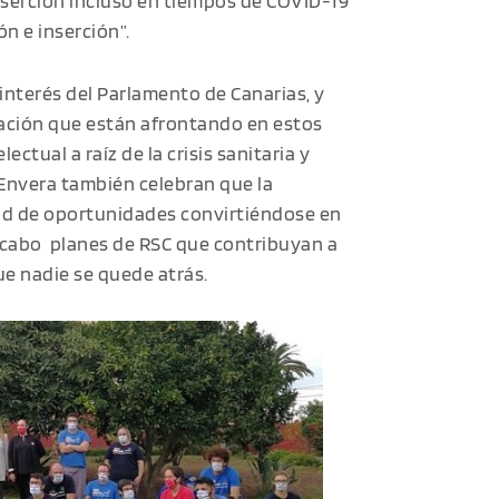
nserción incluso en tiempos de COVID-19
n e inserción”
.
 interés del Parlamento de Canarias, y
tuación que están afrontando en estos
tual a raíz de la crisis sanitaria y
Envera también celebran que la
dad de oportunidades convirtiéndose en
 cabo planes de RSC que contribuyan a
ue nadie se quede atrás.