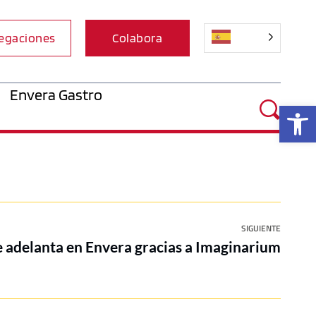
egaciones
Colabora
Envera Gastro
Ab
SIGUIENTE
e adelanta en Envera gracias a Imaginarium