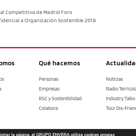
ial Competitiva de Madrid Foro
fidencial a Organización Sostenible 2018.
somos
Qué hacemos
Actualid
os
Personas
Noticias
a
Empresas
Radio Terrícol
RSC y Sostenibilidad
Industry Talks
Colabora
Tour Dis-Frien
nistrar la página, el GRUPO ENVERA utiliza cookies propias