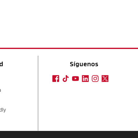
ad
Síguenos
a
dly