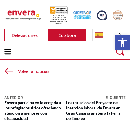
ASOCIACIÓN 
ENVERA ES UNA 
ONG ACREDITADA 
POR LA FUNDACIÓN 
LEALTAD
Ab
Delegaciones
Colabora
Volver a noticias
ANTERIOR
SIGUIENTE
Envera participa en la acogida a
Los usuarios del Proyecto de
los refugiados sirios ofreciendo
inserción laboral de Envera en
atención a menores con
Gran Canaria asisten a la Feria
discapacidad
de Empleo