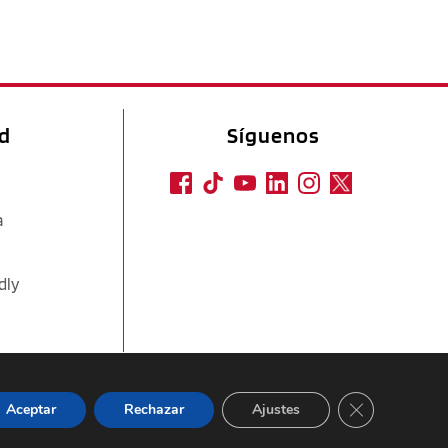
ad
Síguenos
a
dly
CERRAR EL
Aceptar
Rechazar
Ajustes