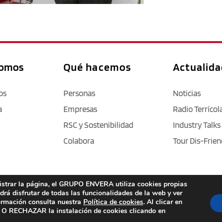
somos
Qué hacemos
Actualid
os
Personas
Noticias
a
Empresas
Radio Terrícol
RSC y Sostenibilidad
Industry Talks
Colabora
Tour Dis-Frien
nistrar la página, el GRUPO ENVERA utiliza cookies propias
Aviso legal
 / 
Política de privacidad 
/ 
Cookies
 / 
Accesibilidad
odrá disfrutar de todas las funcionalidades de la web y ver
formación consulta nuestra
Política de cookies
. Al clicar en
RECHAZAR la instalación de cookies clicando en