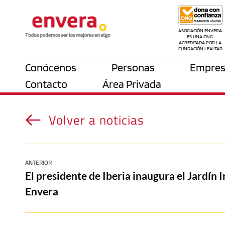
ASOCIACIÓN ENVERA 
ES UNA ONG 
ACREDITADA POR LA 
FUNDACIÓN LEALTAD
Conócenos
Personas
Empres
Contacto
Área Privada
Volver a noticias
ANTERIOR
El presidente de Iberia inaugura el Jardín In
Envera