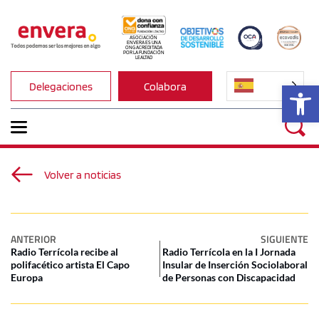
ASOCIACIÓN 
ENVERA ES UNA 
ONG ACREDITADA 
POR LA FUNDACIÓN 
LEALTAD
Ab
Delegaciones
Colabora
Volver a noticias
ANTERIOR
SIGUIENTE
Radio Terrícola recibe al
Radio Terrícola en la I Jornada
polifacético artista El Capo
Insular de Inserción Sociolaboral
Europa
de Personas con Discapacidad