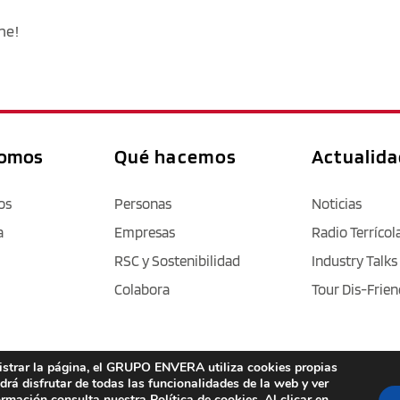
ne!
somos
Qué hacemos
Actualid
os
Personas
Noticias
a
Empresas
Radio Terrícol
RSC y Sostenibilidad
Industry Talks
Colabora
Tour Dis-Frien
nistrar la página, el GRUPO ENVERA utiliza cookies propias
Aviso legal
 / 
Política de privacidad 
/ 
Cookies
 / 
Accesibilidad
odrá disfrutar de todas las funcionalidades de la web y ver
formación consulta nuestra
Política de cookies
. Al clicar en