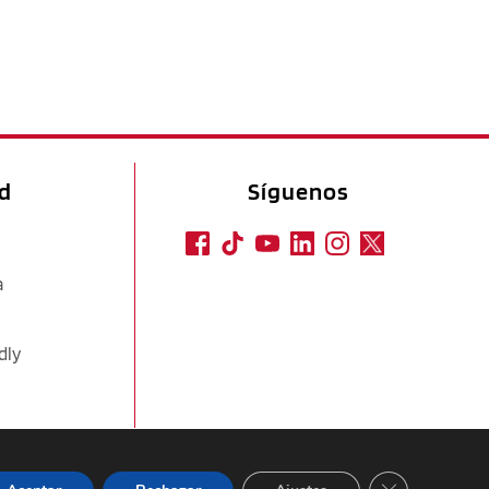
ad
Síguenos
a
dly
CERRAR EL