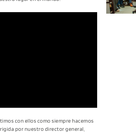
partimos con ellos como siempre hacemos
rigida por nuestro director general,