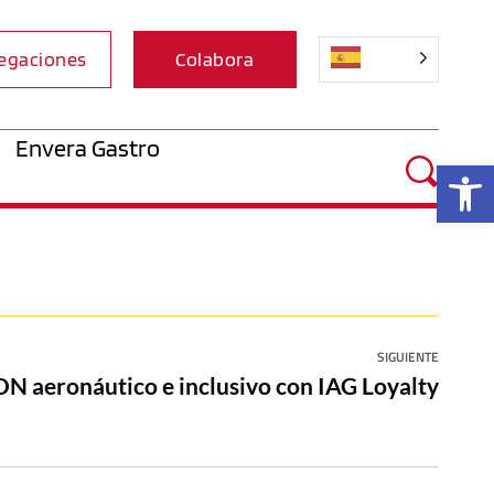
egaciones
Colabora
Envera Gastro
Ab
SIGUIENTE
DN aeronáutico e inclusivo con IAG Loyalty