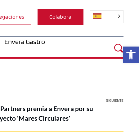
egaciones
Colabora
Envera Gastro
Ab
SIGUIENTE
 Partners premia a Envera por su
oyecto ‘Mares Circulares’