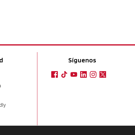
ad
Síguenos
a
dly