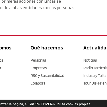
 primeras acciones conjuntas se
so de ambas entidades con las personas
somos
Qué hacemos
Actualid
os
Personas
Noticias
a
Empresas
Radio Terrícol
RSC y Sostenibilidad
Industry Talks
Colabora
Tour Dis-Frien
nistrar la página, el GRUPO ENVERA utiliza cookies propias
Aviso legal
 / 
Política de privacidad 
/ 
Cookies
 / 
Accesibilidad