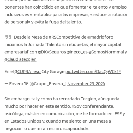
ponentes han coincidido en que fomentar el talento y empleo
inclusivos es «rentable» para las empresas, «reduce la rotación
de personal» y evita la fuga del talento.
Desde la Mesa de
#RSCompetitiva
de
@madridforo
iniciamos la Jornada ‘Talento sin etiquetas, el mayor capital
empresarial’ con
@DKVSeguros
@Ineco_es
@SomosNormmal
y
@Claudiatecglen
En el
@CUPRA_esp
City Garage
pic.twitter.com/DacQjWCk1F
— Envera 💚 (@Grupo_Envera_)
November 29, 2024
Sin embargo, tal y como ha recordado Tecglen, aún queda
mucho por hacer en este sentido. «Soy conferenciante,
psicóloga, máster en comunicación, me he formado en IESE y
en Estados Unidos y, cuando me siento en una mesa a
negociar, lo que miran es mi discapacidad».