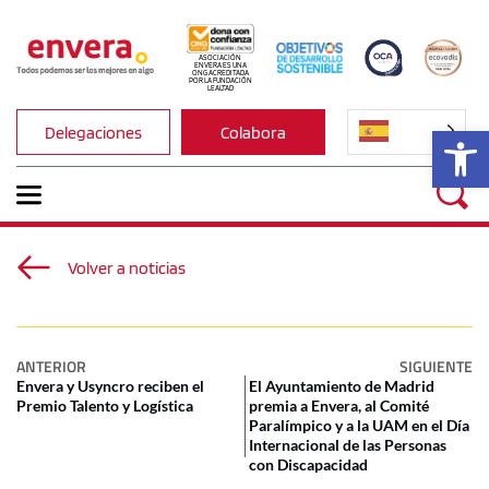
ASOCIACIÓN 
ENVERA ES UNA 
ONG ACREDITADA 
POR LA FUNDACIÓN 
LEALTAD
Ab
Delegaciones
Colabora
Volver a noticias
ANTERIOR
SIGUIENTE
Envera y Usyncro reciben el
El Ayuntamiento de Madrid
Premio Talento y Logística
premia a Envera, al Comité
Paralímpico y a la UAM en el Día
Internacional de las Personas
con Discapacidad