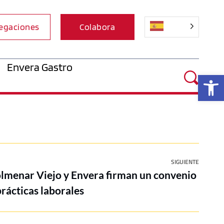
egaciones
Colabora
Envera Gastro
Ab
SIGUIENTE
lmenar Viejo y Envera firman un convenio
prácticas laborales