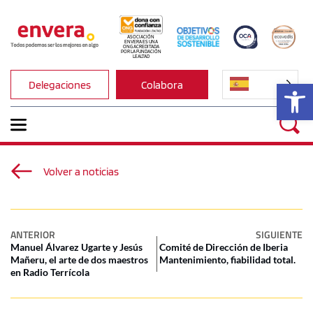
ASOCIACIÓN 
ENVERA ES UNA 
ONG ACREDITADA 
POR LA FUNDACIÓN 
LEALTAD
Ab
Delegaciones
Colabora
Volver a noticias
ANTERIOR
SIGUIENTE
Manuel Álvarez Ugarte y Jesús
Comité de Dirección de Iberia
Mañeru, el arte de dos maestros
Mantenimiento, fiabilidad total.
en Radio Terrícola