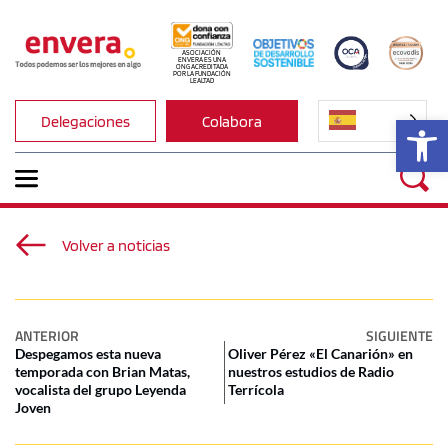
ASOCIACIÓN 
ENVERA ES UNA 
ONG ACREDITADA 
POR LA FUNDACIÓN 
LEALTAD
Ab
Delegaciones
Colabora
Volver a noticias
ANTERIOR
SIGUIENTE
Despegamos esta nueva
Oliver Pérez «El Canarión» en
temporada con Brian Matas,
nuestros estudios de Radio
vocalista del grupo Leyenda
Terrícola
Joven