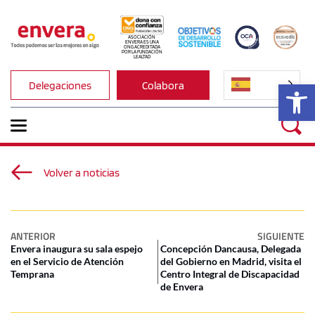
ASOCIACIÓN 
ENVERA ES UNA 
ONG ACREDITADA 
POR LA FUNDACIÓN 
LEALTAD
Ab
Delegaciones
Colabora
Volver a noticias
ANTERIOR
SIGUIENTE
Envera inaugura su sala espejo
Concepción Dancausa, Delegada
en el Servicio de Atención
del Gobierno en Madrid, visita el
Temprana
Centro Integral de Discapacidad
de Envera