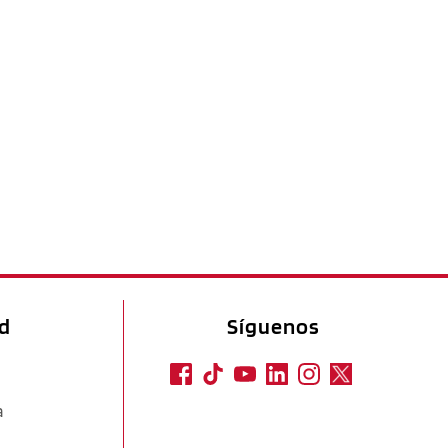
ad
Síguenos
a