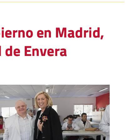
ierno en Madrid,
d de Envera