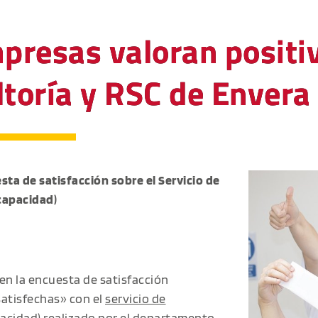
mpresas valoran posit
ltoría y RSC de Envera
ta de satisfacción sobre el Servicio de
capacidad)
en la encuesta de satisfacción
atisfechas» con el
servicio de
cidad) realizado por el departamento