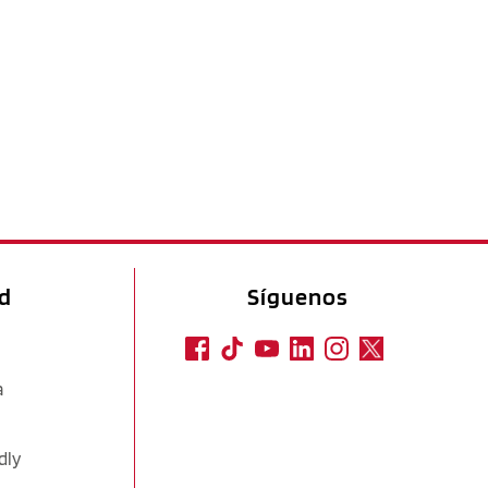
ad
Síguenos
a
dly