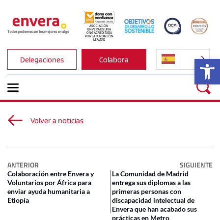
ASOCIACIÓN 
ENVERA ES UNA 
ONG ACREDITADA 
POR LA FUNDACIÓN 
LEALTAD
Ab
Delegaciones
Colabora
Volver a noticias
ANTERIOR
SIGUIENTE
Colaboración entre Envera y
La Comunidad de Madrid
Voluntarios por África para
entrega sus diplomas a las
enviar ayuda humanitaria a
primeras personas con
Etiopía
discapacidad intelectual de
Envera que han acabado sus
prácticas en Metro