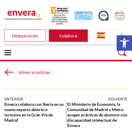
ASOCIACIÓN 
ENVERA ES UNA 
ONG ACREDITADA 
POR LA FUNDACIÓN 
LEALTAD
Ab
Delegaciones
Colabora
Volver a noticias
ANTERIOR
SIGUIENTE
Envera colabora con Iberia en su
El Ministerio de Economía, la
nuevo espacio abierto e
Comunidad de Madrid y Metro
inclusivo en la Gran Vía de
acogen prácticas de alumnos con
Madrid
discapacidad intelectual de
Envera