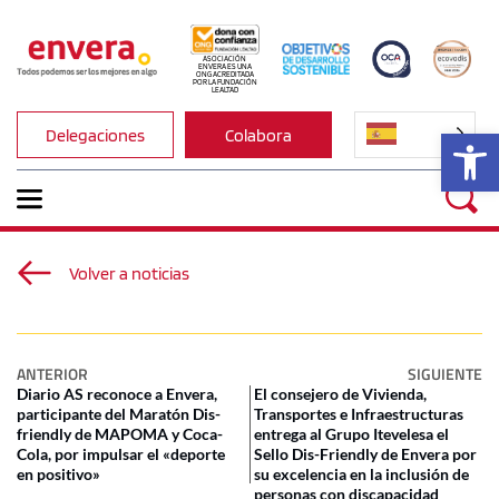
ASOCIACIÓN 
ENVERA ES UNA 
ONG ACREDITADA 
POR LA FUNDACIÓN 
LEALTAD
Ab
Delegaciones
Colabora
Volver a noticias
ANTERIOR
SIGUIENTE
Diario AS reconoce a Envera,
El consejero de Vivienda,
participante del Maratón Dis-
Transportes e Infraestructuras
friendly de MAPOMA y Coca-
entrega al Grupo Itevelesa el
Cola, por impulsar el «deporte
Sello Dis-Friendly de Envera por
en positivo»
su excelencia en la inclusión de
personas con discapacidad