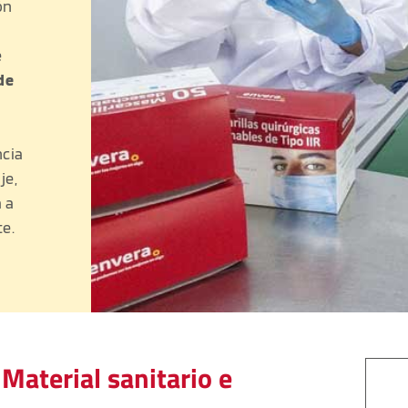
n 
 
de 
cia 
e, 
a 
te.
Material sanitario e 