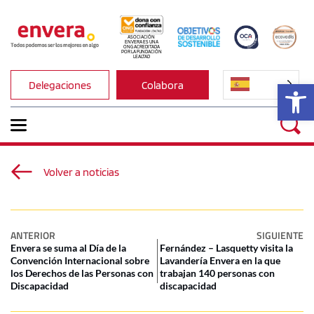
ASOCIACIÓN 
ENVERA ES UNA 
ONG ACREDITADA 
POR LA FUNDACIÓN 
LEALTAD
Ab
Delegaciones
Colabora
Volver a noticias
ANTERIOR
SIGUIENTE
Envera se suma al Día de la
Fernández – Lasquetty visita la
Convención Internacional sobre
Lavandería Envera en la que
los Derechos de las Personas con
trabajan 140 personas con
Discapacidad
discapacidad