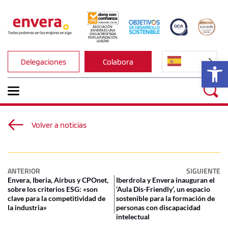
ASOCIACIÓN 
ENVERA ES UNA 
ONG ACREDITADA 
POR LA FUNDACIÓN 
LEALTAD
Ab
Delegaciones
Colabora
Volver a noticias
ANTERIOR
SIGUIENTE
Envera, Iberia, Airbus y CPOnet,
Iberdrola y Envera inauguran el
sobre los criterios ESG: «son
‘Aula Dis-Friendly’, un espacio
clave para la competitividad de
sostenible para la formación de
la industria»
personas con discapacidad
intelectual