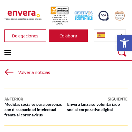
ASOCIACIÓN 
ENVERA ES UNA 
ONG ACREDITADA 
POR LA FUNDACIÓN 
LEALTAD
Ab
Delegaciones
Colabora
Volver a noticias
ANTERIOR
SIGUIENTE
Medidas sociales para personas
Envera lanza su voluntariado
con discapacidad intelectual
social corporativo digital
frente al coronavirus