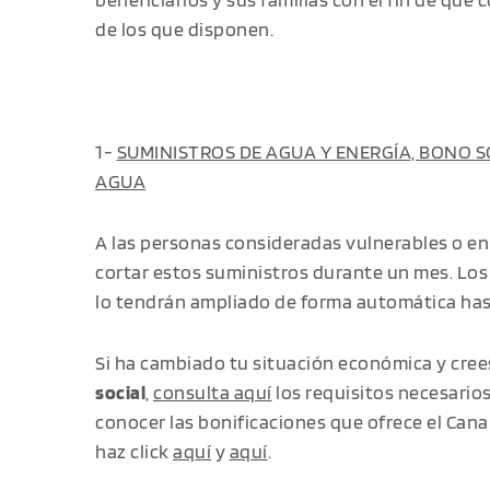
de los que disponen.
1-
SUMINISTROS DE AGUA Y ENERGÍA, BONO SO
AGUA
A las personas consideradas vulnerables o en 
cortar estos suministros durante un mes. Los
lo tendrán ampliado de forma automática hast
Si ha cambiado tu situación económica y cree
social
,
consulta aquí
los requisitos necesarios
conocer las bonificaciones que ofrece el Canal
haz click
aquí
y
aquí
.