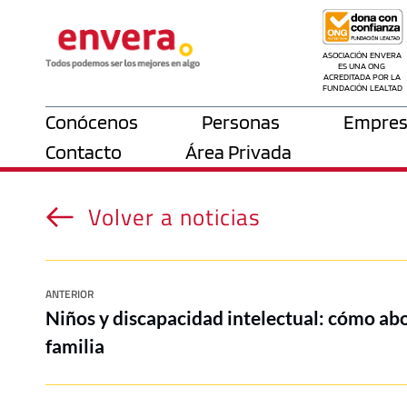
ASOCIACIÓN ENVERA 
ES UNA ONG 
ACREDITADA POR LA 
FUNDACIÓN LEALTAD
Conócenos
Personas
Empres
Contacto
Área Privada
Volver a noticias
ANTERIOR
Niños y discapacidad intelectual: cómo ab
familia