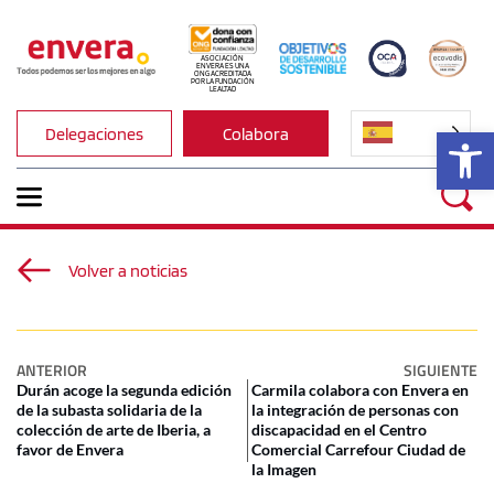
ASOCIACIÓN 
ENVERA ES UNA 
ONG ACREDITADA 
POR LA FUNDACIÓN 
LEALTAD
Ab
Delegaciones
Colabora
Volver a noticias
ANTERIOR
SIGUIENTE
Durán acoge la segunda edición
Carmila colabora con Envera en
de la subasta solidaria de la
la integración de personas con
colección de arte de Iberia, a
discapacidad en el Centro
favor de Envera
Comercial Carrefour Ciudad de
la Imagen