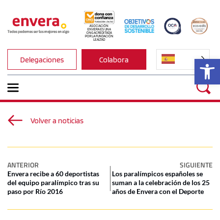
ASOCIACIÓN 
ENVERA ES UNA 
ONG ACREDITADA 
POR LA FUNDACIÓN 
LEALTAD
Ab
Delegaciones
Colabora
Volver a noticias
ANTERIOR
SIGUIENTE
Envera recibe a 60 deportistas
Los paralímpicos españoles se
del equipo paralímpico tras su
suman a la celebración de los 25
paso por Río 2016
años de Envera con el Deporte