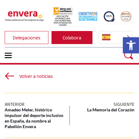
ASOCIACIÓN 
ENVERA ES UNA 
ONG ACREDITADA 
POR LA FUNDACIÓN 
LEALTAD
Ab
Delegaciones
Colabora
Volver a noticias
ANTERIOR
SIGUIENTE
Amadeo Meler, histórico
La Memoria del Corazón
impulsor del deporte inclusivo
en España, da nombre al
Pabellón Envera