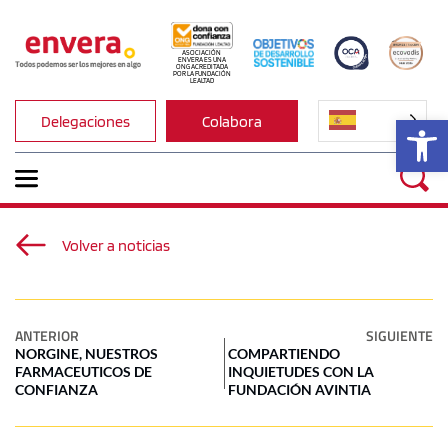
ASOCIACIÓN 
ENVERA ES UNA 
ONG ACREDITADA 
POR LA FUNDACIÓN 
LEALTAD
Ab
Delegaciones
Colabora
Volver a noticias
ANTERIOR
SIGUIENTE
NORGINE, NUESTROS
COMPARTIENDO
FARMACEUTICOS DE
INQUIETUDES CON LA
CONFIANZA
FUNDACIÓN AVINTIA